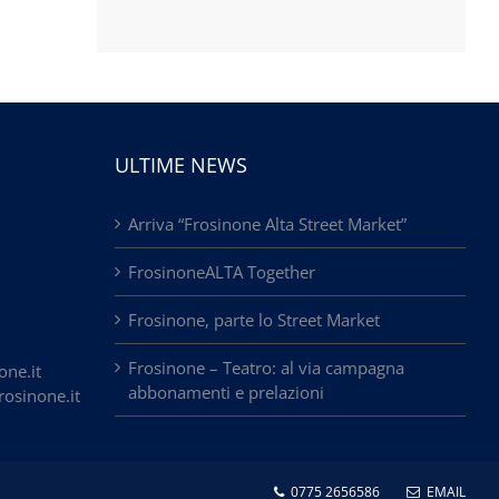
ULTIME NEWS
Arriva “Frosinone Alta Street Market”
FrosinoneALTA Together
Frosinone, parte lo Street Market
Frosinone – Teatro: al via campagna
ne.it
abbonamenti e prelazioni
osinone.it
0775 2656586
EMAIL