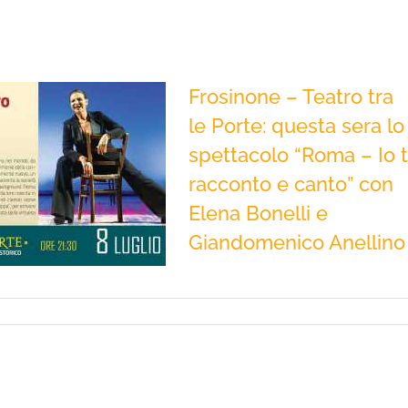
Frosinone – Teatro tra
le Porte: questa sera lo
spettacolo “Roma – Io t
racconto e canto” con
Elena Bonelli e
Giandomenico Anellino