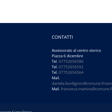
CONTATTI
Assessorato al centro storico
Piazza 6 dicembre
Tel.
07752656586
Tel.
07752656592
Tel.
07752656564
Mail.
daniela.bordignon@comune.frosino
Mail.
francesca.martino@comune.fr
ssorato Centro Storico