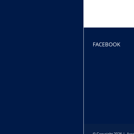
FACEBOOK
© Copyright
2026 | Asse