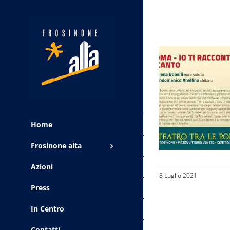
Home
Frosinone alta
Azioni
8 Luglio 2021
Press
In Centro
Contatti