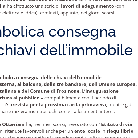
lia
ha effettuato una serie di
lavori di adeguamento
(con
e elettrica e idrica) terminati, appunto, nei giorni scorsi.
mbolica consegna
chiavi dell’immobile
imbolica consegna delle chiavi dell’immobile
,
esterna, al balcone, delle tre bandiere, dell’Unione Europea,
Italiana e del Comune di Frosinone.
L’inaugurazione
ertura al pubblico
– compatibilmente con il periodo di
a –
è prevista per la prossima tarda primavera,
mentre già
ane inizieranno i traslochi con gli allestimenti interni.
 Ottaviani
ha, nei mesi scorsi, negoziato con l’
Istituto di via
ni ritenute favorevoli anche per un
ente locale
in
riequilibrio
ura che non permette di accendere mutui, oltre a comportare