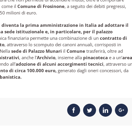
), come il
Comune di Frosinone
, a seguito dei debiti pregressi,
50 milioni di euro.
,
diventa la prima amministrazione in Italia ad adottare il
 sede istituzionale e, in particolare, per il palazzo
cnica finanziaria permette una combinazione di un
contratto di
to
, attraverso lo scomputo dei canoni annuali, corrisposti in
 Nella
sede di Palazzo Munari
il
Comune
trasferirà, oltre ad
istrativi
, anche l’
Archivio
, insieme alla
pinacoteca
e a un’
are
ndo all’
adozione di alcuni accorgimenti tecnici
, attraverso u
to di circa 100.000 euro,
generato dagli oneri concessori, da
rbanistica.
Facebook
Twitter
Linkedin
Goo