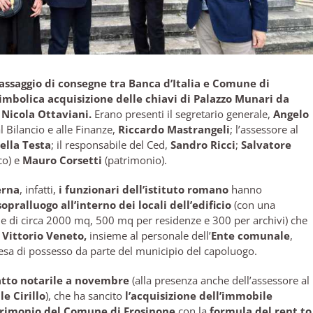
assaggio di consegne tra Banca d’Italia e Comune di
imbolica acquisizione delle chiavi di Palazzo Munari da
 Nicola Ottaviani.
Erano presenti il segretario generale,
Angelo
al Bilancio e alle Finanze,
Riccardo Mastrangeli
; l’assessore al
ella Testa
; il responsabile del Ced,
Sandro Ricci
;
Salvatore
co) e
Mauro Corsetti
(patrimonio).
erna
, infatti,
i funzionari dell’istituto romano
hanno
sopralluogo all’interno dei locali dell’edificio
(con una
le di circa 2000 mq, 500 mq per residenze e 300 per archivi) che
 Vittorio Veneto,
insieme al personale dell’
Ente comunale
,
esa di possesso da parte del municipio del capoluogo.
atto notarile a novembre
(alla presenza anche dell’assessore al
e Cirillo
), che ha sancito
l’acquisizione dell’immobile
atrimonio del Comune di Frosinone
con la
formula del rent to