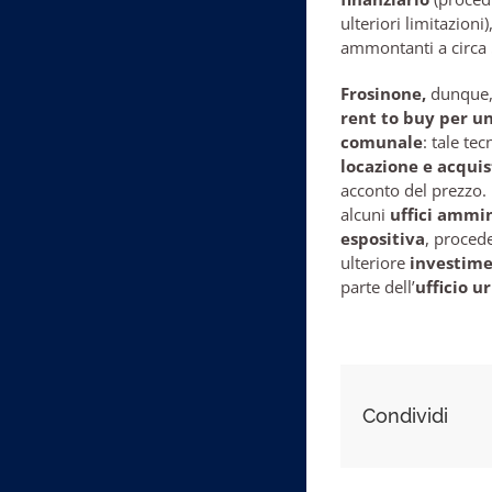
ulteriori limitazioni
ammontanti a circa 
Frosinone,
dunque
rent to buy per una
comunale
: tale te
locazione e acquis
acconto del prezzo.
alcuni
uffici ammin
espositiva
, procede
ulteriore
investimen
parte dell’
ufficio u
Condividi