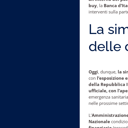
buy
, la
Banca d’Ita
interventi sulla part
La si
delle 
Oggi
, dunque,
la s
con
l’esposizione 
della Repubblica 
ufficiale, con l’ap
emergenza sanitari
nelle prossime settim
L’
Amministrazione
Nazionale
condizio
finanziario
(proced