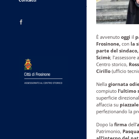
Facebook
È avvenuto
oggi
il
p
Frosinone,
con
la s
parte del sindaco,
Scimè
; l’assessore 
Centro storico,
Ross
Cirillo
(ufficio tecni
Nella
giornata odi
compiuto
l’ultimo 
superficie direziona
affaccia su
piazzale
perfezionando la pr
Dopo la
firma
dell’
Patrimonio,
Pasqual
all’interno del p