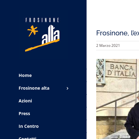
Frosinone, l’
2 Marzo 2021
View
Larger
Home
Image
Frosinone alta
Azioni
Press
In Centro
Contatti